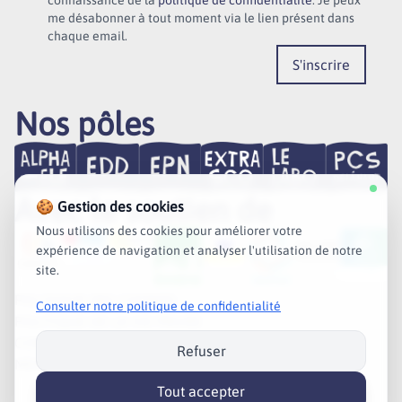
connaissance de la
politique de confidentialité
. Je peux
me désabonner à tout moment via le lien présent dans
chaque email.
S'inscrire
Nos pôles
Avec le soutien de
🍪 Gestion des cookies
Nous utilisons des cookies pour améliorer votre
expérience de navigation et analyser l'utilisation de notre
site.
POLITIQUE DES COOKIES
Consulter notre politique de confidentialité
POLITIQUE DE LA VIE PRIVÉE
CONDITIONS GÉNÉRALES DE VENTE
Refuser
MENTIONS LÉGALES
Tout accepter