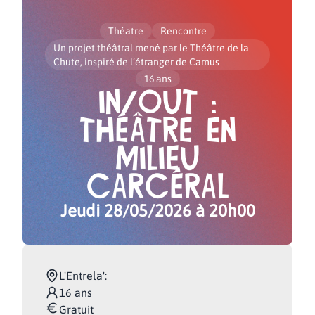
Théatre
Rencontre
Un projet théâtral mené par le Théâtre de la
Chute, inspiré de l’étranger de Camus
16 ans
In/Out :
Théâtre en
milieu
carcéral
Jeudi 28/05/2026
à 20h00
L'Entrela'
:
16 ans
Gratuit