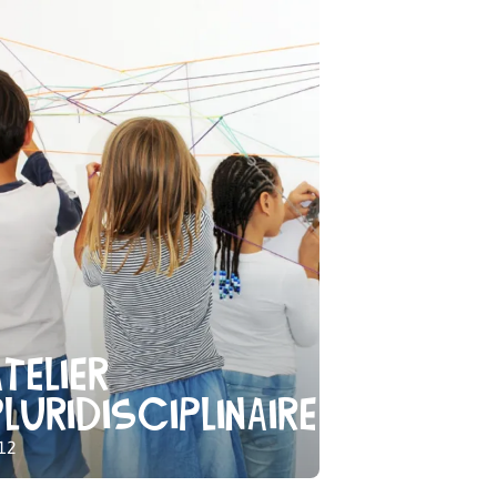
Atelier
Pluridisciplinaire
12