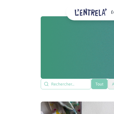
É
Tout
A