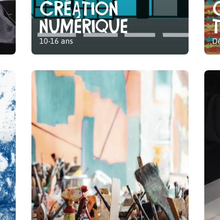
Création
numérique
10-16 ans
Dè
Ateliers Adultes