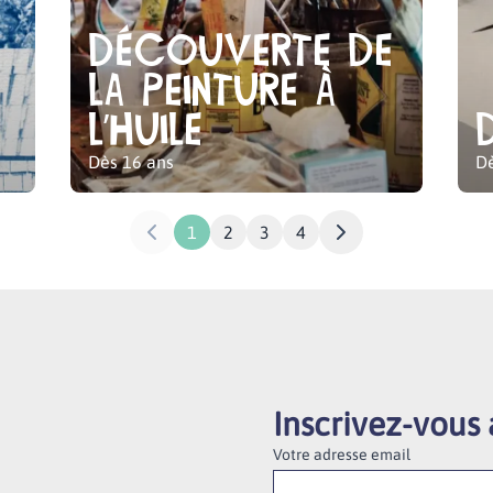
Découverte de
la peinture à
l’huile
Dès 16 ans
Dè
1
2
3
4
Inscrivez-vous 
Votre adresse email