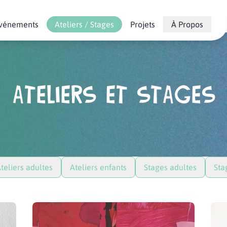
vénements
Ateliers / Stages
Projets
À Propos
ATELIERS ET STAGES
teliers adultes
Ateliers enfants
Stages adultes
Sta
Ateliers Adultes